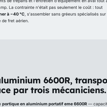
ts de trépans et l'entretien d'équipement en aval tout 
amp. La contrainte n'était pas seulement le coût : tout
ner à −40 °C
, s'assembler sans gréeurs spécialisés sur
 de fret aérien.
aluminium 6600R, transpo
ce par trois mécaniciens.
un
portique en aluminium portatif eme 6600R
— capaci