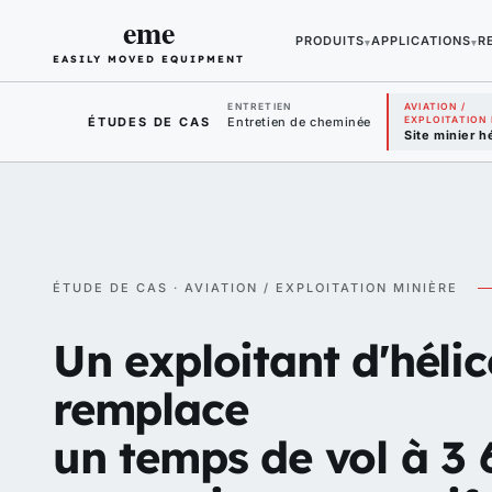
eme
PRODUITS
APPLICATIONS
R
▾
▾
EASILY MOVED EQUIPMENT
ENTRETIEN
AVIATION /
ÉTUDES DE CAS
Entretien de cheminée
EXPLOITATION 
Site minier h
ÉTUDE DE CAS · AVIATION / EXPLOITATION MINIÈRE
Un exploitant d'héli
remplace
un temps de vol à 3