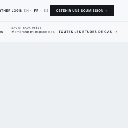
RTNER LOGIN
EN
·
FR
·
ES
OBTENIR UNE SOUMISSION
→
EAU ET EAUX USÉES
es
Membrane en espace clos
TOUTES LES ÉTUDES DE CAS
→