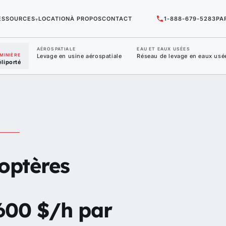
ESSOURCES
LOCATION
À PROPOS
CONTACT
1-888-679-5283
PA
▾
AÉROSPATIALE
EAU ET EAUX USÉES
MINIÈRE
Levage en usine aérospatiale
Réseau de levage en eaux usé
éliporté
coptères
 600 $/h par