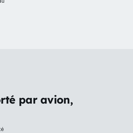
au
rté par avion,
té