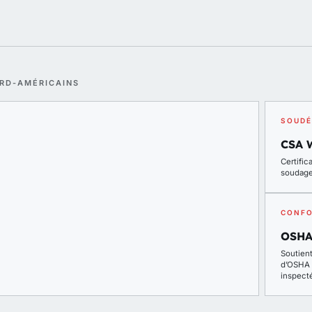
ORD-AMÉRICAINS
SOUDÉ
CSA 
Certifi
soudag
CONFO
OSHA
Soutien
d’OSHA 1
inspecté