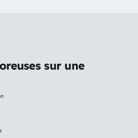
foreuses sur une
on
e