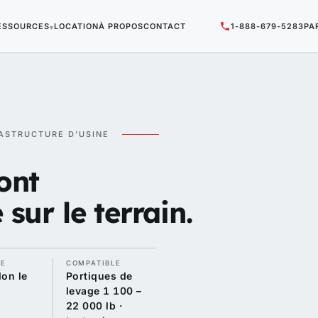
ESSOURCES
LOCATION
À PROPOS
CONTACT
1-888-679-5283
PA
▾
RASTRUCTURE D’USINE
ont
sur le terrain.
RE
COMPATIBLE
on le
Portiques de
levage 1 100 –
22 000 lb ·