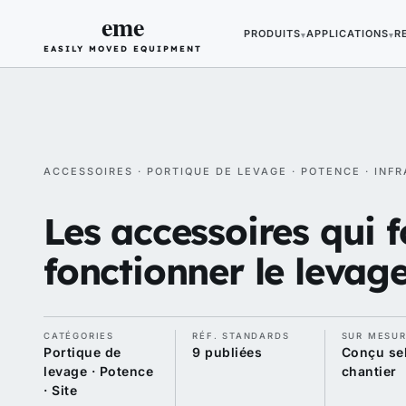
eme
PRODUITS
APPLICATIONS
R
▾
▾
EASILY MOVED EQUIPMENT
ACCESSOIRES · PORTIQUE DE LEVAGE · POTENCE · INF
Les accessoires qui f
fonctionner le levage 
CATÉGORIES
RÉF. STANDARDS
SUR MESU
Portique de
9 publiées
Conçu sel
levage · Potence
chantier
· Site