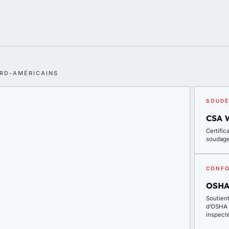
ORD-AMÉRICAINS
SOUDÉ
CSA 
Certifi
soudag
CONFO
OSHA
Soutien
d’OSHA 1
inspecté