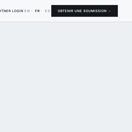
RTNER LOGIN
EN
·
FR
·
ES
OBTENIR UNE SOUMISSION
→
eme
Flèches
1100 + 2200 · socle jaune sécurité