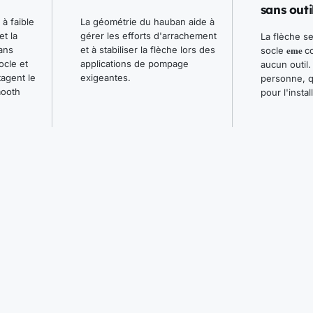
sans outil
à faible
La géométrie du hauban aide à
et la
gérer les efforts d'arrachement
La flèche s
eme
ans
et à stabiliser la flèche lors des
socle
co
cle et
applications de pompage
aucun outil
agent le
exigeantes.
personne, 
ooth
pour l'instal