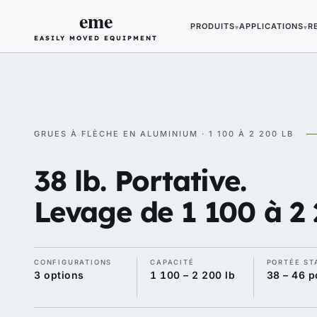
eme
PRODUITS
APPLICATIONS
R
▾
▾
EASILY MOVED EQUIPMENT
GRUES À FLÈCHE EN ALUMINIUM · 1 100 À 2 200 LB
38 lb. Portative.
Levage de 1 100 à 2 
CONFIGURATIONS
CAPACITÉ
PORTÉE ST
3 options
1 100 – 2 200 lb
38 – 46 p