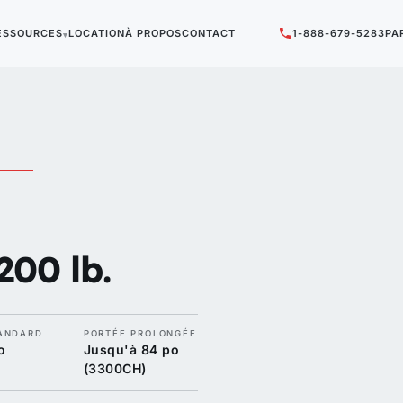
ESSOURCES
LOCATION
À PROPOS
CONTACT
1-888-679-5283
PA
▾
200 lb.
ANDARD
PORTÉE PROLONGÉE
o
Jusqu'à 84 po
(3300CH)