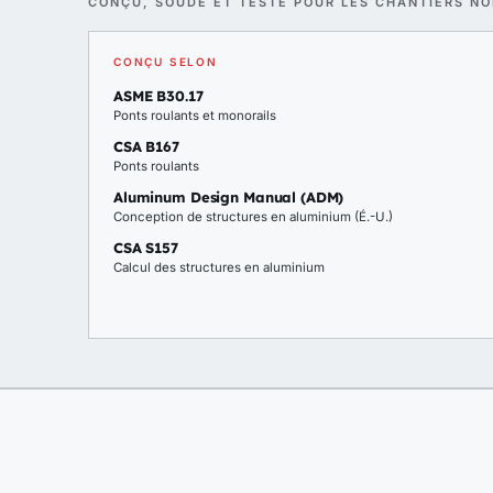
CONÇU, SOUDÉ ET TESTÉ POUR LES CHANTIERS N
CONÇU SELON
ASME B30.17
Ponts roulants et monorails
CSA B167
Ponts roulants
Aluminum Design Manual (ADM)
Conception de structures en aluminium (É.-U.)
CSA S157
Calcul des structures en aluminium