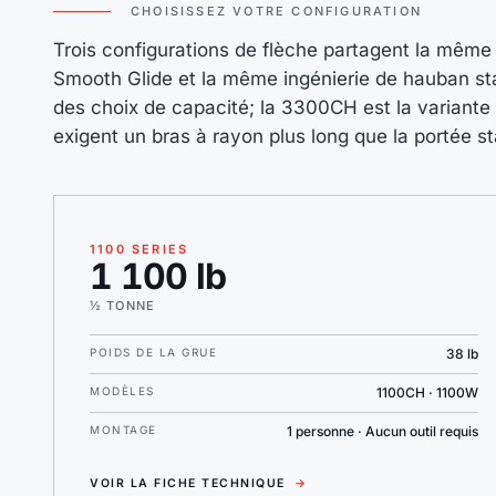
CHOISISSEZ VOTRE CONFIGURATION
Trois configurations de flèche partagent la même 
Smooth Glide et la même ingénierie de hauban sta
des choix de capacité; la 3300CH est la variante 
exigent un bras à rayon plus long que la portée s
1100 SERIES
1 100 lb
½ TONNE
POIDS DE LA GRUE
38 lb
MODÈLES
1100CH · 1100W
MONTAGE
1 personne · Aucun outil requis
VOIR LA FICHE TECHNIQUE
→