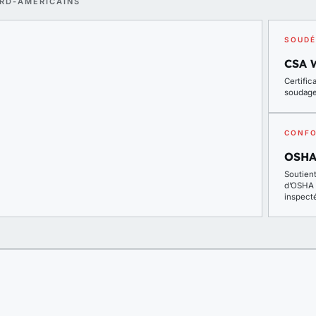
ORD-AMÉRICAINS
SOUDÉ
CSA 
Certifi
soudag
CONFO
OSHA
Soutien
d’OSHA 1
inspecté