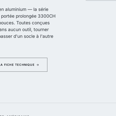
 en aluminium — la série
e à portée prolongée 3300CH
4 pouces. Toutes conçues
ns aucun outil, tourner
sser d'un socle à l'autre
LA FICHE TECHNIQUE
→