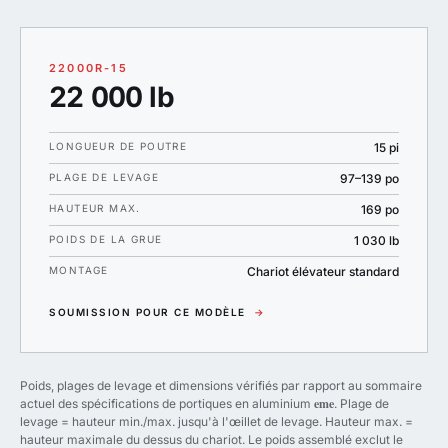
22000R-15
22 000 lb
LONGUEUR DE POUTRE
15 pi
PLAGE DE LEVAGE
97–139 po
HAUTEUR MAX.
169 po
POIDS DE LA GRUE
1 030 lb
MONTAGE
Chariot élévateur standard
SOUMISSION POUR CE MODÈLE
→
Poids, plages de levage et dimensions vérifiés par rapport au sommaire
eme
actuel des spécifications de portiques en aluminium
. Plage de
levage = hauteur min./max. jusqu'à l'œillet de levage. Hauteur max. =
hauteur maximale du dessus du chariot. Le poids assemblé exclut le