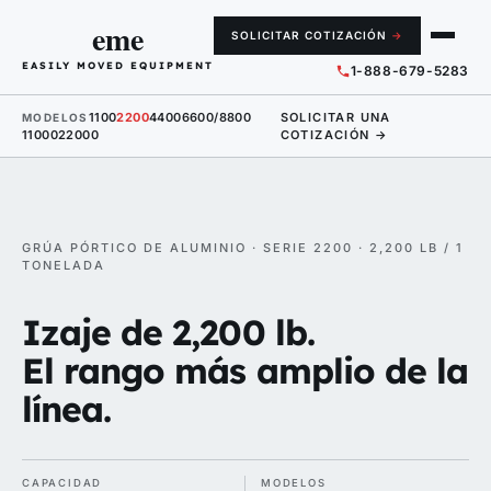
eme
SOLICITAR COTIZACIÓN
→
EASILY MOVED EQUIPMENT
1-888-679-5283
1100
2200
4400
6600/8800
SOLICITAR UNA
MODELOS
11000
22000
COTIZACIÓN →
GRÚA PÓRTICO DE ALUMINIO · SERIE 2200 · 2,200 LB / 1
TONELADA
Izaje de 2,200 lb.
El rango más amplio de la
línea.
CAPACIDAD
MODELOS