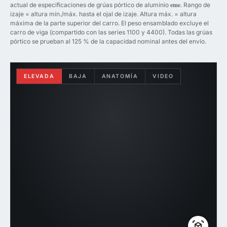
eme
actual de especificaciones de grúas pórtico de aluminio
. Rango de
izaje = altura mín./máx. hasta el ojal de izaje. Altura máx. = altura
máxima de la parte superior del carro. El peso ensamblado excluye el
carro de viga (compartido con las series 1100 y 4400). Todas las grúas
pórtico se prueban al 125 % de la capacidad nominal antes del envío.
ELEVADA
BAJA
ANATOMÍA
VIDEO