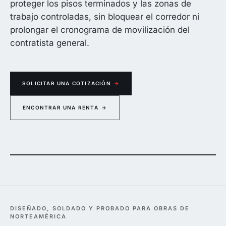
proteger los pisos terminados y las zonas de
trabajo controladas, sin bloquear el corredor ni
prolongar el cronograma de movilización del
contratista general.
SOLICITAR UNA COTIZACIÓN
→
ENCONTRAR UNA RENTA
→
00 lb aparejada sobre una unidad de HVAC de techo Carrier — dos polipastos de cade
DISEÑADO, SOLDADO Y PROBADO PARA OBRAS DE
NORTEAMÉRICA