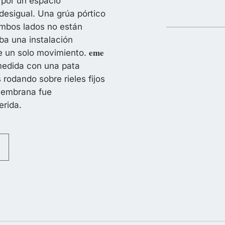
 por un espacio
desigual. Una grúa pórtico
ambos lados no están
ba una instalación
eme
te un solo movimiento.
 medida con una pata
rodando sobre rieles fijos
 membrana fue
erida.