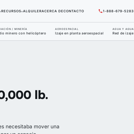
RECURSOS
ALQUILER
ACERCA DE
CONTACTO
1-888-679-5283
▾
▾
IACIÓN / MINERÍA
AEROESPACIAL
AGUA Y AGUA
tio minero con helicóptero
Izaje en planta aeroespacial
Red de izaje
,000 lb.
les necesitaba mover una