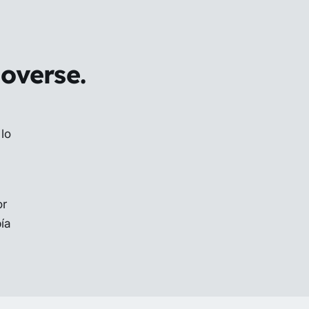
overse.
lo
or
ía