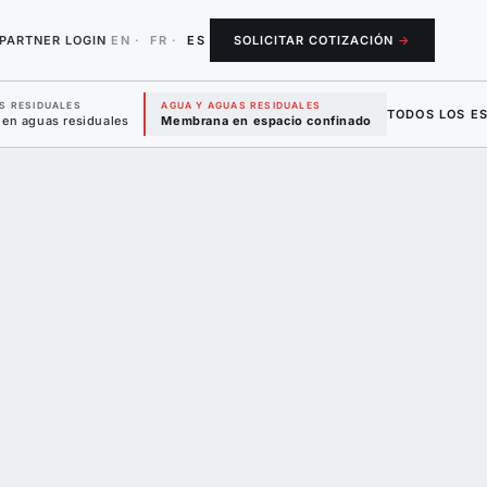
PARTNER LOGIN
EN
·
FR
·
ES
SOLICITAR COTIZACIÓN
→
S RESIDUALES
AGUA Y AGUAS RESIDUALES
TODOS LOS E
 en aguas residuales
Membrana en espacio confinado