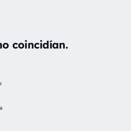
o coincidían.
s
la