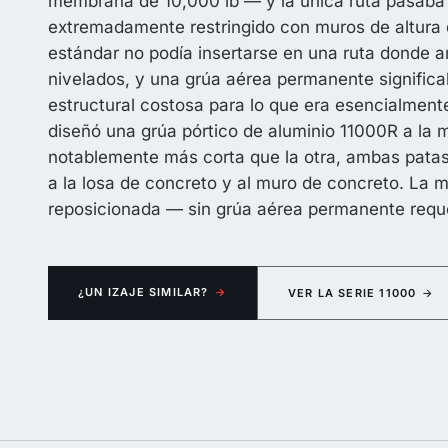
membrana de 10,000 lb — y la única ruta pasaba
extremadamente restringido con muros de altura 
estándar no podía insertarse en una ruta donde 
nivelados, y una grúa aérea permanente significa
estructural costosa para lo que era esencialmen
diseñó una grúa pórtico de aluminio 11000R a la
notablemente más corta que la otra, ambas patas 
a la losa de concreto y al muro de concreto. La
reposicionada — sin grúa aérea permanente requ
¿UN IZAJE SIMILAR?
→
VER LA SERIE 11000
→