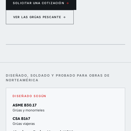
SOLICITAR UNA COTIZACIÓN
→
VER LAS GRÚAS PESCANTE
→
Grúa pescante enganchada en una base amarillo seguridad
DISEÑADO, SOLDADO Y PROBADO PARA OBRAS DE
NORTEAMÉRICA
DISEÑADO SEGÚN
ASME B30.17
Grúas y monorrieles
CSA B167
Grúas viajeras