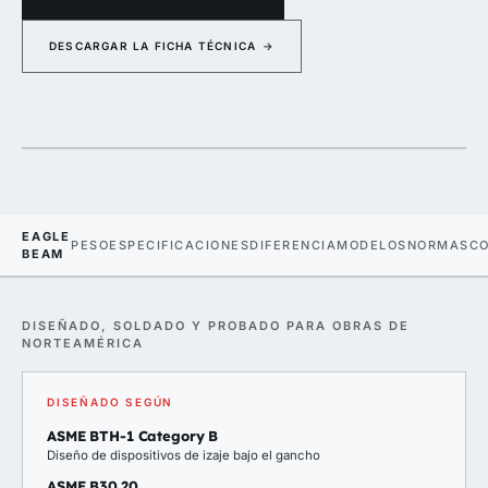
DESCARGAR LA FICHA TÉCNICA
→
Eagle Beam · viga de izaje todo aluminio, totalmente empernada
EAGLE BEAM
EAGLE
PESO
ESPECIFICACIONES
DIFERENCIA
MODELOS
NORMAS
CO
BEAM
DISEÑADO, SOLDADO Y PROBADO PARA OBRAS DE
NORTEAMÉRICA
DISEÑADO SEGÚN
ASME BTH-1 Category B
Diseño de dispositivos de izaje bajo el gancho
ASME B30.20