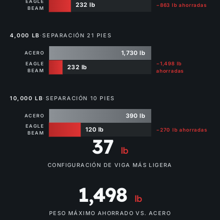
EAGLE
232 lb
−863 lb ahorradas
BEAM
4,000 LB
·
SEPARACIÓN 21 PIES
1,730 lb
ACERO
−1,498 lb
EAGLE
232 lb
BEAM
ahorradas
10,000 LB
·
SEPARACIÓN 10 PIES
390 lb
ACERO
EAGLE
120 lb
−270 lb ahorradas
BEAM
37
lb
CONFIGURACIÓN DE VIGA MÁS LIGERA
1,498
lb
PESO MÁXIMO AHORRADO VS. ACERO