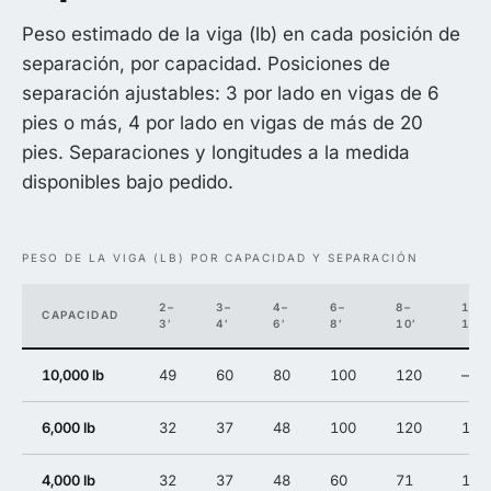
Peso estimado de la viga (lb) en cada posición de
separación, por capacidad. Posiciones de
separación ajustables: 3 por lado en vigas de 6
pies o más, 4 por lado en vigas de más de 20
pies. Separaciones y longitudes a la medida
disponibles bajo pedido.
PESO DE LA VIGA (LB) POR CAPACIDAD Y SEPARACIÓN
2–
3–
4–
6–
8–
10–
CAPACIDAD
3′
4′
6′
8′
10′
12′
10,000 lb
49
60
80
100
120
—
6,000 lb
32
37
48
100
120
141
4,000 lb
32
37
48
60
71
141